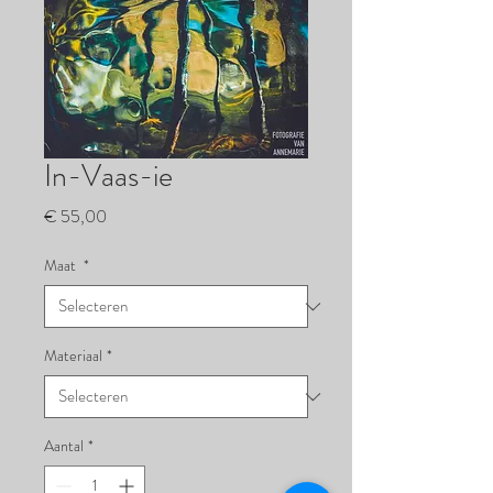
In-Vaas-ie
Prijs
€ 55,00
Maat
*
Materiaal
*
Aantal
*